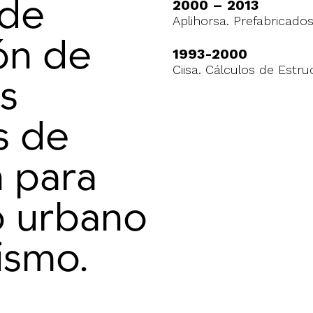
 de
2000 – 2013
Aplihorsa. Prefabricado
ón de
1993-2000
Ciisa. Cálculos de Estru
s
s de
 para
o urbano
rismo.