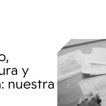
o,
ura y
: nuestra
d