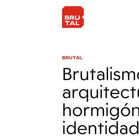
BRUTAL
Brutalism
arquitect
hormigón
identida