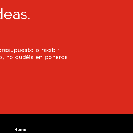
deas.
 presupuesto o recibir
co, no dudéis en poneros
Home