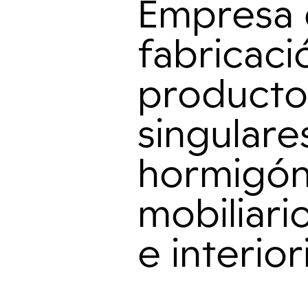
Empresa
fabricaci
producto
singulare
hormigón
mobiliari
e interio